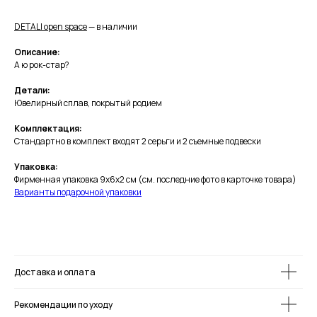
DETALI open s
pace
— в наличии
Описание:
А ю рок-стар?
Детали:
Ювелирный сплав, покрытый родием
Комплектация:
Стандартно в комплект входят 2 серьги и 2 съемные подвески
Упаковка:
Фирменная упаковка 9х6х2 см (см. последние фото в карточке товара)
Варианты подарочной упаковки
Доставка и оплата
Рекомендации по уходу