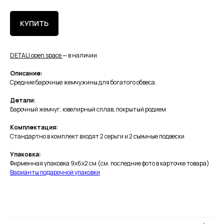
КУПИТЬ
DETALI open space
— в наличии
Описание:
Средние барочные жемчужины для богатого обвеса.
Детали:
Барочный жемчуг, ювелирный сплав, покрытый родием
Комплектация:
Стандартно в комплект входят 2 серьги и 2 съемные подвески
Упаковка:
Фирменная упаковка 9х6х2 см (см. последние фото в карточке товара)
Варианты подарочной упаковки