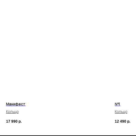
Манифест
№1
Кольцо
Кольцо
17 990
р.
12 490
р.