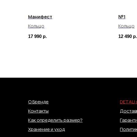
Манифест
№1
Кольцо
Кольцо
17 990
р.
12 490
р.
О Бренде
DETALI 
Контакты
Доставк
Как определить размер?
Гаранти
Хранение и уход
Полити