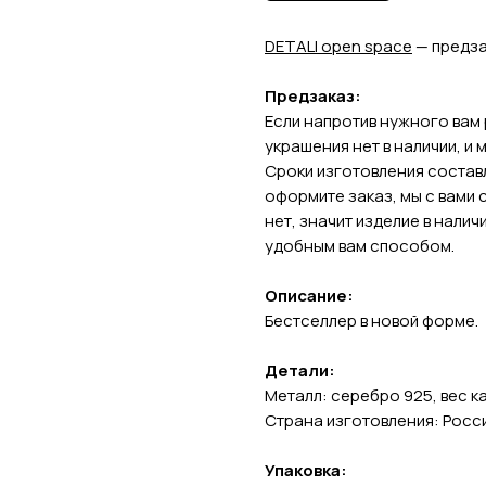
DETALI open s
pace
— предз
Предзаказ:
Если напротив нужного вам 
украшения нет в наличии, и 
Сроки изготовления составл
оформите заказ, мы с вами 
нет, значит изделие в налич
удобным вам способом.
Описание:
Бестселлер в новой форме.
Детали:
Металл: серебро 925, вес к
Страна изготовления: Росс
Упаковка: