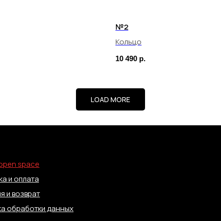
№2
Кольцо
10 490
р.
LOAD MORE
open space
а и оплата
я и возврат
ка обработки данных