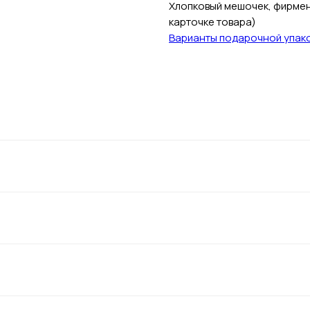
Хлопковый мешочек, фирменн
карточке товара)
Варианты подарочной упак