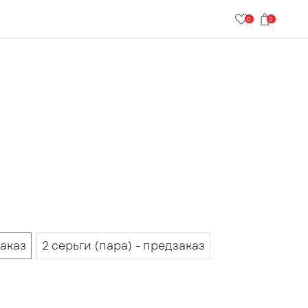
0
0
заказ
2 серьги (пара) - предзаказ