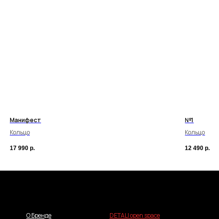
Манифест
№1
Кольцо
Кольцо
17 990
р.
12 490
р.
О Бренде
DETALI open space