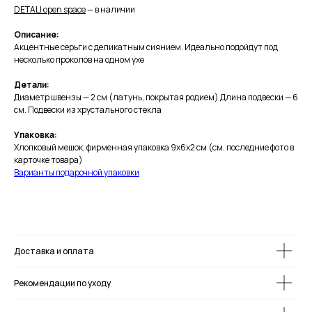
DETALI open s
pace
—
в наличии
Описание:
Акцентные серьги с деликатным сиянием. Идеально подойдут под
несколько проколов на одном ухе
Детали:
Диаметр швензы — 2 см (латунь, покрытая родием) Длина подвески — 6
см. Подвески из хрустального стекла
Упаковка:
Хлопковый мешок, фирменная упаковка 9х6х2 см (см. последние фото в
карточке товара)
Варианты подарочной упаковки
Доставка и оплата
Рекомендации по уходу