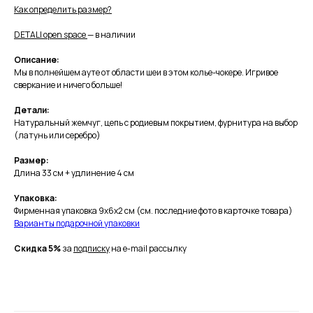
Как определить размер?
DETALI open space
— в наличии
Описание:
Мы в полнейшем ауте от области шеи в этом колье-чокере. Игривое
сверкание и ничего больше!
Детали:
Натуральный жемчуг, цепь с родиевым покрытием, фурнитура на выбор
(латунь или серебро)
Размер:
Длина 33 см + удлинение 4 см
Упаковка:
Фирменная упаковка 9х6х2 см (см. последние фото в карточке товара)
Варианты подарочной упаковки
Скидка 5%
за
подписку
на e-mail рассылку