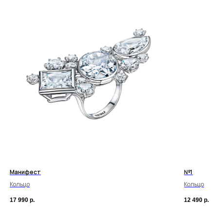
Манифест
№1
Кольцо
Кольцо
17 990
р.
12 490
р.