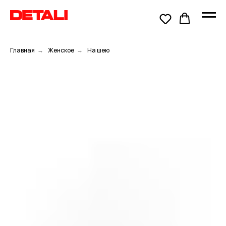
Главная
→
Женское
→
На шею