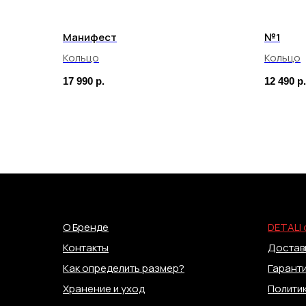
Манифест
№1
Кольцо
Кольцо
17 990
р.
12 490
р.
О Бренде
DETALI 
Контакты
Доставк
Как определить размер?
Гаранти
Хранение и уход
Полити