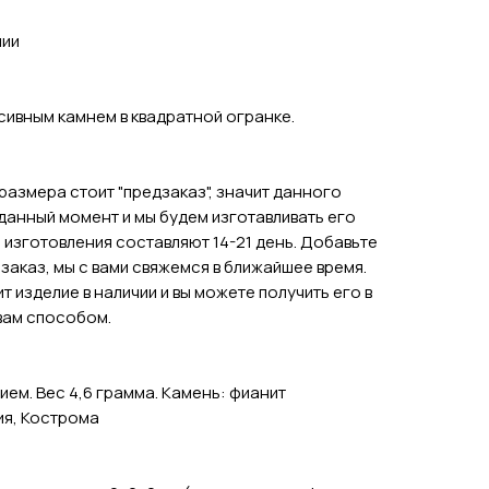
чии
сивным камнем в квадратной огранке.
размера стоит "предзаказ", значит данного
 данный момент и мы будем изготавливать его
 изготовления составляют 14-21 день. Добавьте
 заказ, мы с вами свяжемся в ближайшее время.
ит изделие в наличии и вы можете получить его в
вам способом.
ем. Вес 4,6 грамма. Камень: фианит
ия, Кострома