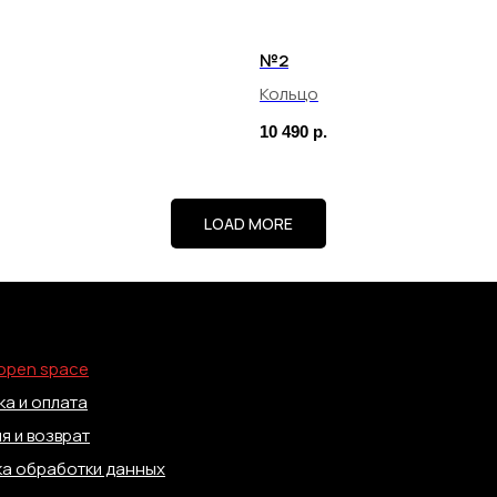
№2
Кольцо
10 490
р.
LOAD MORE
open space
а и оплата
я и возврат
ка обработки данных