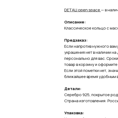
DETALI open space
— в нали
Описание:
Классическое кольцо с мас
Предзаказ:
Если напротив нужного вам 
украшения нет в наличии на
персонально для вас. Сроки
товар в корзину и оформите
Если этой пометки нет, знач
ближайшее время удобным 
Детали:
Серебро 925, покрытое роди
Страна изготовления: Росс
Упаковка: