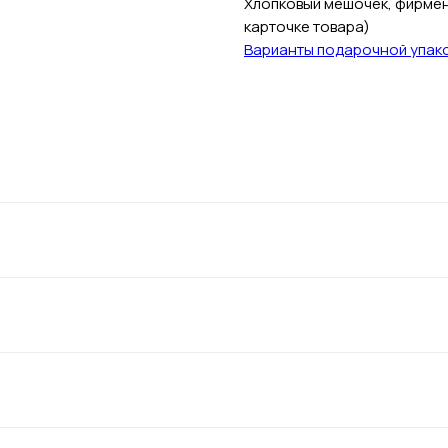
Хлопковый мешочек, фирменн
карточке товара)
Варианты подарочной упак