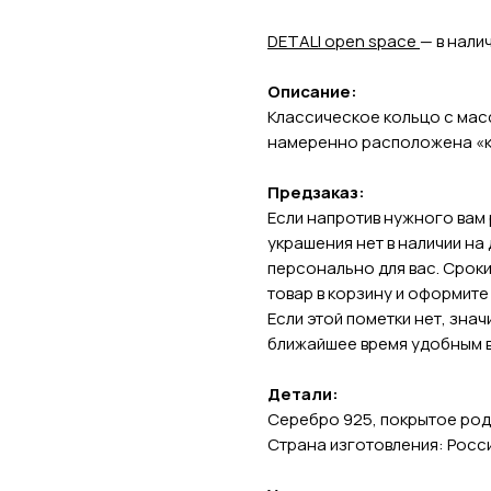
DETALI open space
— в нали
Описание:
Классическое кольцо с мас
намеренно расположена «к
Предзаказ:
Если напротив нужного вам 
украшения нет в наличии на
персонально для вас. Сроки
товар в корзину и оформите
Если этой пометки нет, знач
ближайшее время удобным 
Детали:
Серебро 925, покрытое роди
Страна изготовления: Росс