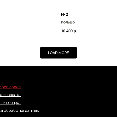
№2
Кольцо
10 490
р.
LOAD MORE
open space
а и оплата
я и возврат
ка обработки данных