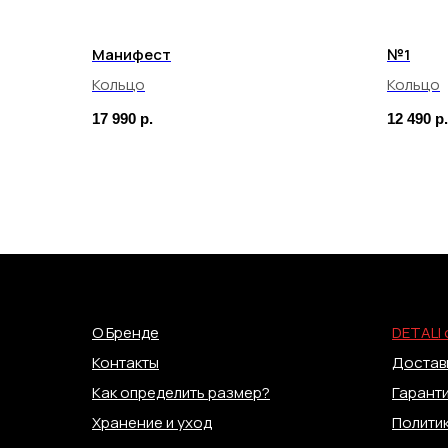
Манифест
№1
Кольцо
Кольцо
17 990
р.
12 490
р.
О Бренде
DETALI 
Контакты
Доставк
Как определить размер?
Гаранти
Хранение и уход
Полити