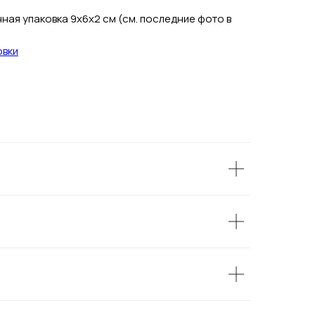
ая упаковка 9х6х2 см (см. последние фото в
овки