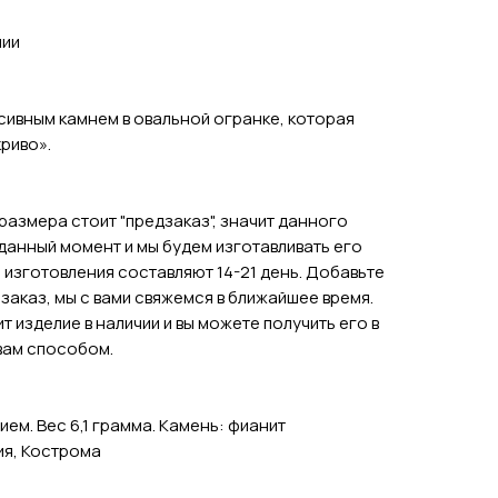
чии
сивным камнем в овальной огранке, которая
риво».
размера стоит "предзаказ", значит данного
 данный момент и мы будем изготавливать его
 изготовления составляют 14-21 день. Добавьте
 заказ, мы с вами свяжемся в ближайшее время.
ит изделие в наличии и вы можете получить его в
вам способом.
ем. Вес 6,1 грамма. Камень: фианит
ия, Кострома