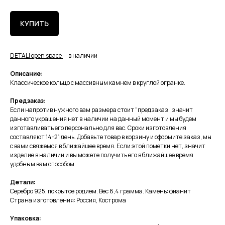
КУПИТЬ
DETALI open space
— в наличии
Описание:
Классическое кольцо с массивным камнем в круглой огранке.
Предзаказ:
Если напротив нужного вам размера стоит "предзаказ", значит
данного украшения нет в наличии на данный момент и мы будем
изготавливать его персонально для вас. Сроки изготовления
составляют 14-21 день. Добавьте товар в корзину и оформите заказ, мы
с вами свяжемся в ближайшее время. Если этой пометки нет, значит
изделие в наличии и вы можете получить его в ближайшее время
удобным вам способом.
Детали:
Серебро 925, покрытое родием. Вес 6,4 грамма. Камень: фианит
Страна изготовления: Россия, Кострома
Упаковка: