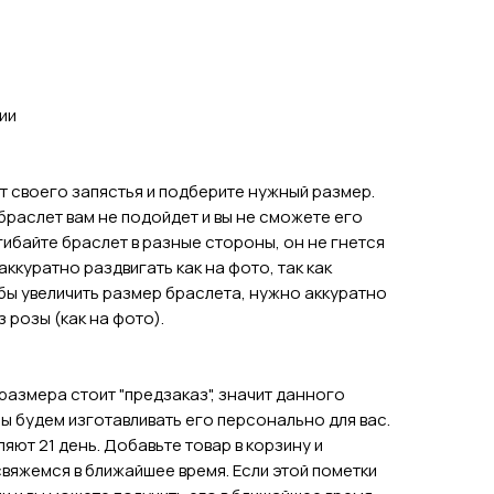
ии
т своего запястья и подберите нужный размер.
 браслет вам не подойдет и вы не сможете его
гибайте браслет в разные стороны, он не гнется
аккуратно раздвигать как на фото, так как
бы увеличить размер браслета, нужно аккуратно
 розы (как на фото).
размера стоит "предзаказ", значит данного
мы будем изготавливать его персонально для вас.
яют 21 день. Добавьте товар в корзину и
свяжемся в ближайшее время. Если этой пометки