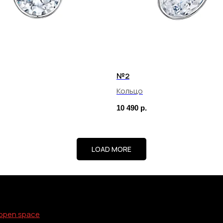
№2
Кольцо
10 490
р.
LOAD MORE
open space