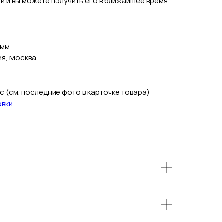
ии и вы можете получить его в ближайшее время
амм
ия, Москва
 (см. последние фото в карточке товара)
овки