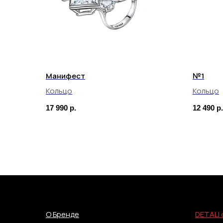
Манифест
№1
Кольцо
Кольцо
17 990
р.
12 490
р.
О Бренде
DETALI 