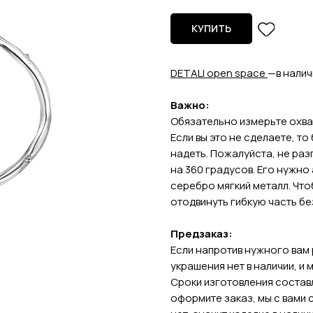
КУПИТЬ
DETALI open space
—в налич
Важно:
Обязательно измерьте охва
Если вы это не сделаете, то
надеть. Пожалуйста, не раз
на 360 градусов. Его нужно 
серебро мягкий металл. Что
отодвинуть гибкую часть без
Предзаказ:
Если напротив нужного вам 
украшения нет в наличии, и 
Сроки изготовления составл
оформите заказ, мы с вами 